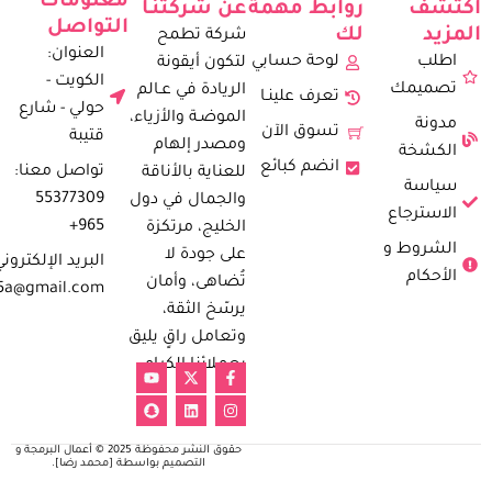
معلومات
اكتشف
روابط مُهمة
عن شركتنـا
التواصل
المزيد
لك
شركة تطمح
العنوان:
اطلب
لوحة حسابي
لتكون أيقونة
الكويت -
تصميمك
الريادة في عـالم
تعرف علينـا
حولي - شارع
الموضـة والأزياء،
مدونة
تسوق الآن
قتيبة
ومصدر إلهام
الكشخة
انضم كبائع
تواصل معنا:
للعناية بالأناقة
سياسة
55377309
والجمال في دول
الاسترجاع
965+
الخليج، مرتكزة
الشروط و
على جودة لا
البريد الإلكتروني
الأحكام
تُضاهى، وأمان
5a@gmail.com
يرسّخ الثقة،
وتعامل راقٍ يليق
بعملائنا الكرام.
حقوق النشر محفوظة 2025 © أعمال البرمجة و
التصميم بواسطة [محمد رضا].