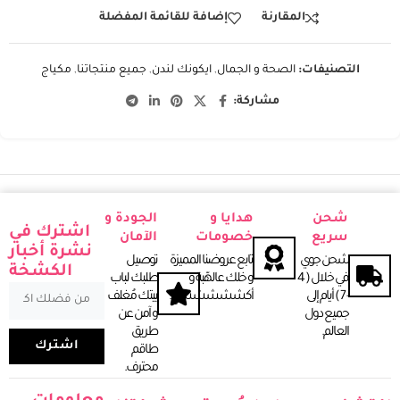
المقارنة
إضافة للقائمة المفضلة
التصنيفات:
الصحة و الجمال
,
ايكونك لندن
,
جميع منتجاتنا
,
مكياج
مشاركة:
شحن
هدايا و
الجودة و
اشترك في
سريع
خصومات
الآمان
نشرة أخبار
شحن جوي
تابع عروضنا المميزة
توصيل
الكشخة
في خلال ( 4
و خلك عالهّبة و
طلبك لباب
- 7 ) أيـام إلى
أكشششششخ.
بيتك مُغلف
جميع دول
و آمن عن
العـالم.
طريق
اشترك
طاقم
محترف.