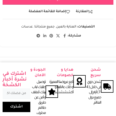
المقارنة
إضافة للقائمة المفضلة
التصنيفات:
العناية بالعين
,
جميع منتجاتنا
,
عدسات
مشاركة:
شحن
هدايا و
الجودة و
اشترك في
سريع
خصومات
الآمان
نشرة أخبار
شحن جوي
تابع عروضنا المميزة
توصيل
الكشخة
في خلال ( 4
و خلك عالهّبة و
طلبك لباب
- 7 ) أيـام إلى
أكشششششخ.
بيتك مُغلف
جميع دول
و آمن عن
العـالم.
طريق
اشترك
طاقم
محترف.