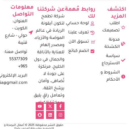
معلومات
اكتشف
روابط مُهمة
عن شركتنـا
التواصل
المزيد
لك
شركة تطمح
العنوان:
اطلب
لوحة حسابي
لتكون أيقونة
الكويت -
تصميمك
الريادة في عـالم
تعرف علينـا
حولي - شارع
الموضـة والأزياء،
مدونة
تسوق الآن
قتيبة
ومصدر إلهام
الكشخة
انضم كبائع
تواصل معنا:
للعناية بالأناقة
سياسة
55377309
والجمال في دول
الاسترجاع
965+
الخليج، مرتكزة
الشروط و
على جودة لا
البريد الإلكتروني
الأحكام
تُضاهى، وأمان
5a@gmail.com
يرسّخ الثقة،
وتعامل راقٍ يليق
بعملائنا الكرام.
حقوق النشر محفوظة 2025 © أعمال البرمجة و
التصميم بواسطة [محمد رضا].