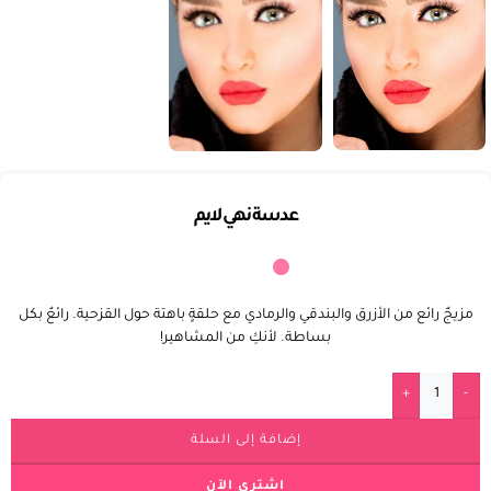
عدسة نهي لايم
مزيجٌ رائع من الأزرق والبندقي والرمادي مع حلقةٍ باهتة حول القزحية. رائعٌ بكل
بساطة. لأنكِ من المشاهير!
+
-
إضافة إلى السلة
اشتري الآن