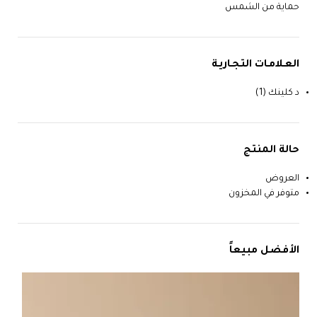
حماية من الشمس
العـلامـات التجـاريـة
د كلينك
(1)
حالة المنتج
العروض
متوفر في المخزون
الأفضل مبيعاً