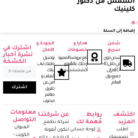
الشمس من دكتور
كلينيك
إضافة إلى السلة
شحن
هدايا و
الجودة و
اشترك في
سريع
خصومات
الآمان
نشرة أخبار
شحن جوي
تابع عروضنا المميزة
توصيل
الكشخة
في خلال ( 4 -
و خلك عالهّبة و
طلبك لباب
7 ) أيـام إلى
أكشششششخ.
بيتك
جميع دول
مُغلف و
العـالم.
آمن عن
اشترك
طريق
طاقم
محترف.
معلومات
اكتشف
روابط
عن شركتنـا
التواصل
المزيد
مُهمة لك
شركة تطمح
العنوان:
اطلب
لوحة حسابي
لتكون أيقونة
الكويت -
تصميمك
الريادة في عـالم