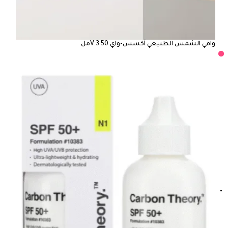
واقي الشمس الطبيعي آكسس-واي V.3 50مل