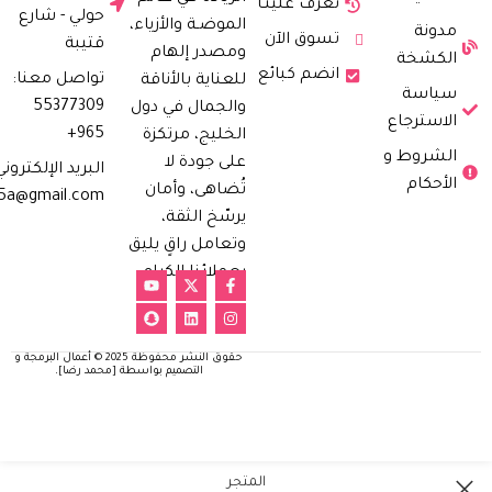
تعرف علينـا
حولي - شارع
الموضـة والأزياء،
مدونة
تسوق الآن
قتيبة
ومصدر إلهام
الكشخة
انضم كبائع
تواصل معنا:
للعناية بالأناقة
سياسة
55377309
والجمال في دول
الاسترجاع
965+
الخليج، مرتكزة
الشروط و
على جودة لا
البريد الإلكتروني
الأحكام
تُضاهى، وأمان
h5a@gmail.com
يرسّخ الثقة،
وتعامل راقٍ يليق
بعملائنا الكرام.
حقوق النشر محفوظة 2025 © أعمال البرمجة و
التصميم بواسطة [محمد رضا].
المتجر