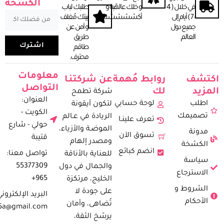
الكشخة
في خلال ( 4
و خلك عالهّبة و
طلبك لباب
- 7 ) أيـام إلى
أكشششششخ.
بيتك مُغلف
جميع دول
و آمن عن
العـالم.
طريق
اشترك
طاقم
محترف.
معلومات
اكتشف
روابط مُهمة
عن شركتنـا
التواصل
المزيد
لك
شركة تطمح
العنوان:
اطلب
لوحة حسابي
لتكون أيقونة
الكويت -
تصميمك
الريادة في عـالم
تعرف علينـا
حولي - شارع
الموضـة والأزياء،
مدونة
تسوق الآن
قتيبة
ومصدر إلهام
الكشخة
انضم كبائع
تواصل معنا:
للعناية بالأناقة
سياسة
55377309
والجمال في دول
الاسترجاع
965+
الخليج، مرتكزة
الشروط و
على جودة لا
البريد الإلكتروني
الأحكام
تُضاهى، وأمان
5a@gmail.com
يرسّخ الثقة،