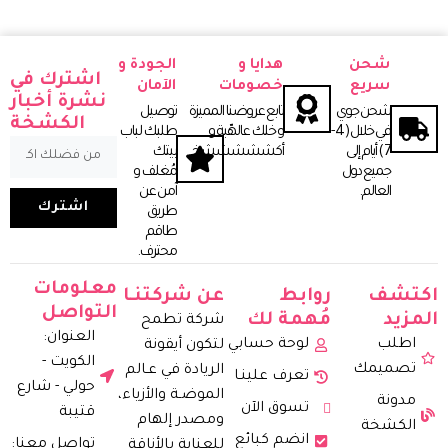
إضافة إلى السلة
شحن
هدايا و
الجودة و
اشترك في
سريع
خصومات
الآمان
نشرة أخبار
شحن جوي
تابع عروضنا المميزة
توصيل
الكشخة
في خلال ( 4 -
و خلك عالهّبة و
طلبك لباب
7 ) أيـام إلى
أكشششششخ.
بيتك
جميع دول
مُغلف و
العـالم.
آمن عن
اشترك
طريق
طاقم
محترف.
معلومات
اكتشف
روابط
عن شركتنـا
التواصل
المزيد
مُهمة لك
شركة تطمح
العنوان:
اطلب
لوحة حسابي
لتكون أيقونة
الكويت -
تصميمك
الريادة في عـالم
تعرف علينـا
حولي - شارع
الموضـة والأزياء،
مدونة
تسوق الآن
قتيبة
ومصدر إلهام
الكشخة
انضم كبائع
تواصل معنا:
للعناية بالأناقة