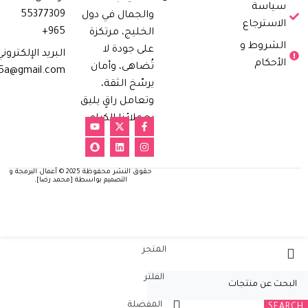
سياسة
55377309
والجمال في دول
الاسترجاع
965+
الخليج، مرتكزة
الشروط و
على جودة لا
البريد الإلكتروني
الأحكام
تُضاهى، وأمان
h5a@gmail.com
يرسّخ الثقة،
وتعامل راقٍ يليق
بعملائنا الكرام.
حقوق النشر محفوظة 2025 © أعمال البرمجة و
التصميم بواسطة [محمد رضا].
المتجر
الفلتر
المفضلة
SEARCH